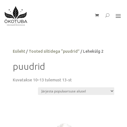
Esileht
/
Tooted siltidega “puudrid”
/ Lehekülg 2
puudrid
Sorteeritud
Kuvatakse 10–13 tulemust 13-st
populaarsuse
järgi