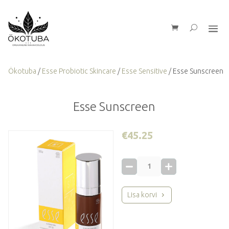
Ökotuba
/
Esse Probiotic Skincare
/
Esse Sensitive
/ Esse Sunscreen
Esse Sunscreen
€
45.25
Esse
Sunscreen
kogus
Lisa korvi