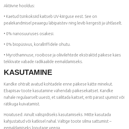
Aktiivne hooldus:
• Kaetud tsinkoksiid kaitseb UV-kiirguse eest. See on
pealekandmisel peaaegu läbipaistev ning levib kergesti ja ühtlaselt.
• 0% nanosuuruses osakesi.
• 0% biopüsivus, korallriffidele ohutu.
• Myrothamnuse, rooibose ja oliivilehtede ekstraktid päikese käes
tekkivate vabade radikaalide eemaldamiseks.
KASUTAMINE
Kandke ohtralt avatud kohtadele enne päikese kätte minekut.
Ebapiisav toote kasutamine vähendab päikesekaitset. Kandke
nahale regulaarselt uuesti, et säilitada kaitset, eriti pärast ujumist või
rätikuga kuivatamist.
Hoiatused: Ainult välispidiseks kasutamiseks. Mitte kasutada
kahjustatud või katkisel nahal. Vältige toote silma sattumist –
eemaldamiseks loputage veega.