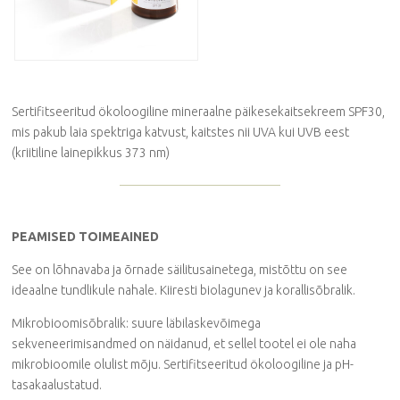
Sertifitseeritud ökoloogiline mineraalne päikesekaitsekreem SPF30,
mis pakub laia spektriga katvust, kaitstes nii UVA kui UVB eest
(kriitiline lainepikkus 373 nm)
PEAMISED TOIMEAINED
See on lõhnavaba ja õrnade säilitusainetega, mistõttu on see
ideaalne tundlikule nahale. Kiiresti biolagunev ja korallisõbralik.
Mikrobioomisõbralik: suure läbilaskevõimega
sekveneerimisandmed on näidanud, et sellel tootel ei ole naha
mikrobioomile olulist mõju. Sertifitseeritud ökoloogiline ja pH-
tasakaalustatud.