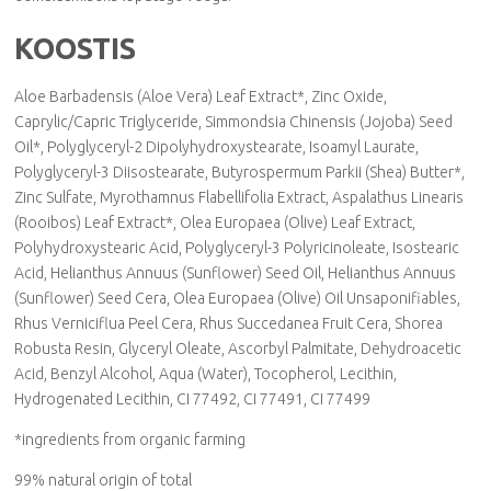
KOOSTIS
Aloe Barbadensis (Aloe Vera) Leaf Extract*, Zinc Oxide,
Caprylic/Capric Triglyceride, Simmondsia Chinensis (Jojoba) Seed
Oil*, Polyglyceryl-2 Dipolyhydroxystearate, Isoamyl Laurate,
Polyglyceryl-3 Diisostearate, Butyrospermum Parkii (Shea) Butter*,
Zinc Sulfate, Myrothamnus Flabellifolia Extract, Aspalathus Linearis
(Rooibos) Leaf Extract*, Olea Europaea (Olive) Leaf Extract,
Polyhydroxystearic Acid, Polyglyceryl-3 Polyricinoleate, Isostearic
Acid, Helianthus Annuus (Sunflower) Seed Oil, Helianthus Annuus
(Sunflower) Seed Cera, Olea Europaea (Olive) Oil Unsaponifiables,
Rhus Verniciflua Peel Cera, Rhus Succedanea Fruit Cera, Shorea
Robusta Resin, Glyceryl Oleate, Ascorbyl Palmitate, Dehydroacetic
Acid, Benzyl Alcohol, Aqua (Water), Tocopherol, Lecithin,
Hydrogenated Lecithin, CI 77492, CI 77491, CI 77499
*ingredients from organic farming
99% natural origin of total