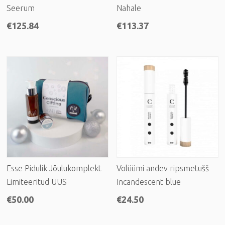
Seerum
Nahale
€
125.84
€
113.37
Esse Pidulik Jõulukomplekt
Volüümi andev ripsmetušš
Limiteeritud UUS
Incandescent blue
€
50.00
€
24.50