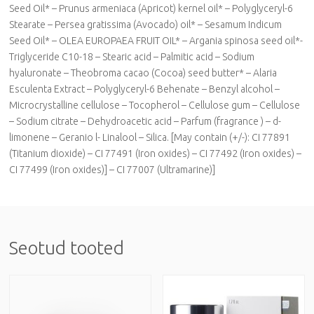
Seed Oil* – Prunus armeniaca (Apricot) kernel oil* – Polyglyceryl-6
Stearate – Persea gratissima (Avocado) oil* – Sesamum Indicum
Seed Oil* – OLEA EUROPAEA FRUIT OIL* – Argania spinosa seed oil*-
Triglyceride C10-18 – Stearic acid – Palmitic acid – Sodium
hyaluronate – Theobroma cacao (Cocoa) seed butter* – Alaria
Esculenta Extract – Polyglyceryl-6 Behenate – Benzyl alcohol –
Microcrystalline cellulose – Tocopherol – Cellulose gum – Cellulose
– Sodium citrate – Dehydroacetic acid – Parfum (fragrance ) – d-
limonene – Geranio l- Linalool – Silica. [May contain (+/-): CI 77891
(Titanium dioxide) – CI 77491 (Iron oxides) – CI 77492 (Iron oxides) –
CI 77499 (Iron oxides)] – CI 77007 (Ultramarine)]
Seotud tooted