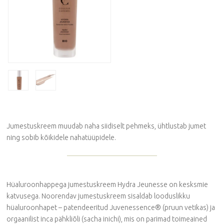
Jumestuskreem muudab naha siidiselt pehmeks, ühtlustab jumet
ning sobib kõikidele nahatüüpidele.
Hüaluroonhappega jumestuskreem Hydra Jeunesse on kesksmie
katvusega. Noorendav jumestuskreem sisaldab looduslikku
hüaluroonhapet – patendeeritud Juvenessence® (pruun vetikas) ja
orgaanilist inca pähkliõli (sacha inichi), mis on parimad toimeained