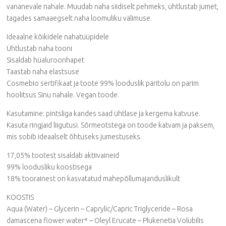
vananevale nahale. Muudab naha siidiselt pehmeks, ühtlustab jumet,
tagades samaaegselt naha loomuliku välimuse.
Ideaalne kõikidele nahatüüpidele
Ühtlustab naha tooni
Sisaldab hüaluroonhapet
Taastab naha elastsuse
Cosmebio sertifikaat ja toote 99% looduslik päritolu on parim
hoolitsus Sinu nahale. Vegan toode.
Kasutamine: pintsliga kandes saad ühtlase ja kergema katvuse.
Kasuta ringjaid liigutusi. Sõrmeotstega on toode katvam ja paksem,
mis sobib ideaalselt õhtuseks jumestuseks.
17,05% tootest sisaldab aktiivaineid
99% loodusliku koostisega
18% toorainest on kasvatatud mahepõllumajanduslikult
KOOSTIS
Aqua (Water) – Glycerin – Caprylic/Capric Triglyceride – Rosa
damascena flower water* – Oleyl Erucate – Plukenetia Volubilis