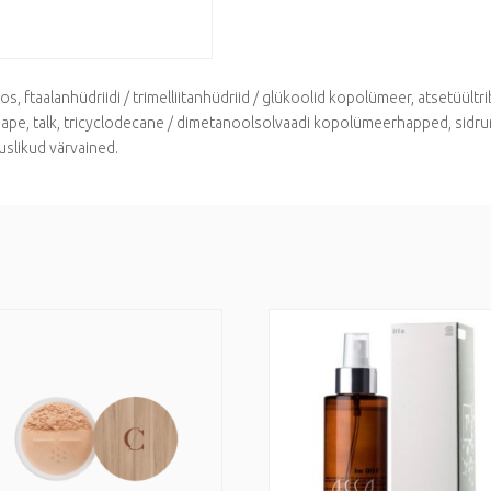
oos, ftaalanhüdriidi / trimelliitanhüdriid / glükoolid kopolümeer, atsetüül
rhape, talk, tricyclodecane / dimetanoolsolvaadi kopolümeerhapped, sidru
uslikud värvained.