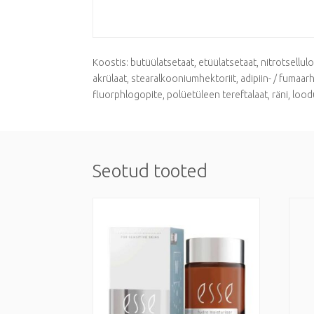
Koostis: butüülatsetaat, etüülatsetaat, nitrotsellul
akrülaat, stearalkooniumhektoriit, adipiin- / fumaa
fluorphlogopite, polüetüleen tereftalaat, räni, lood
Seotud tooted