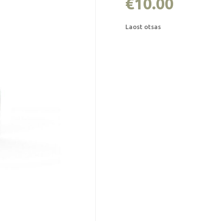
€
10.00
Laost otsas