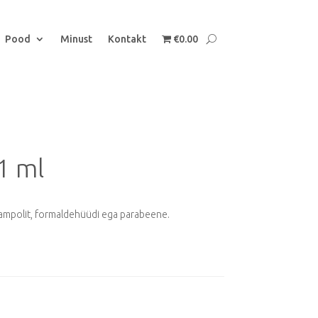
Pood
Minust
Kontakt
€0.00
1 ml
 kampolit, formaldehüüdi ega parabeene.