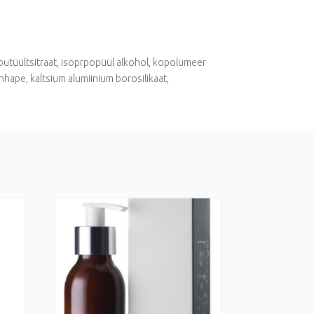
tributüültsitraat, isoprpopüül alkohol, kopolümeer
nhape, kaltsium alumiinium borosilikaat,