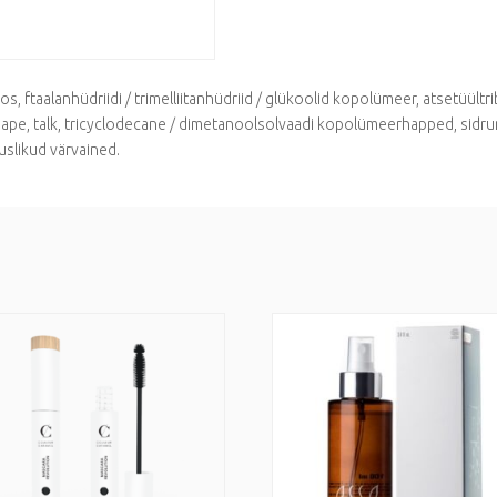
oos, ftaalanhüdriidi / trimelliitanhüdriid / glükoolid kopolümeer, atsetüül
rhape, talk, tricyclodecane / dimetanoolsolvaadi kopolümeerhapped, sidru
uslikud värvained.