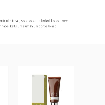
tributüültsitraat, isoprpopüül alkohol, kopolümeer
nhape, kaltsium alumiinium borosilikaat,