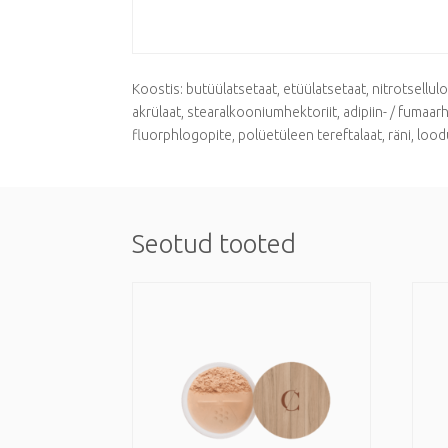
Koostis: butüülatsetaat, etüülatsetaat, nitrotsellul
akrülaat, stearalkooniumhektoriit, adipiin- / fumaa
fluorphlogopite, polüetüleen tereftalaat, räni, lood
Seotud tooted