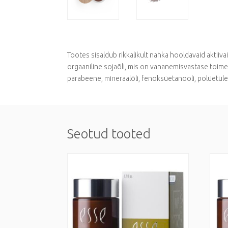
Tootes sisaldub rikkalikult nahka hooldavaid aktiiva
orgaaniline sojaõli, mis on vananemisvastase toimega
parabeene, mineraalõli, fenoksüetanooli, polüetülee
Seotud tooted