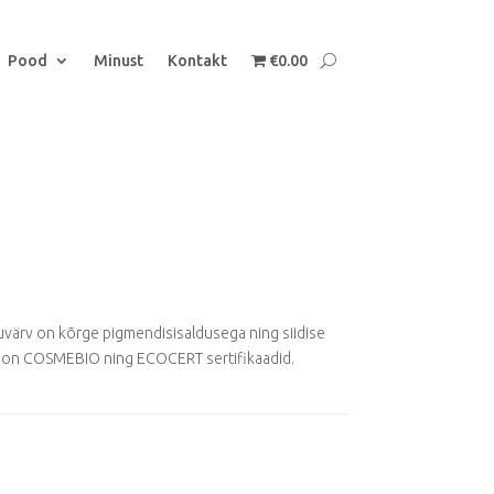
Pood
Minust
Kontakt
€0.00
värv on kõrge pigmendisisaldusega ning siidise
el on COSMEBIO ning ECOCERT sertifikaadid.