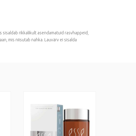
is sisaldab rikkalikult asendamatuid rasvhappeid,
an, mis niisutab nahka. Lauvärv ei sisalda