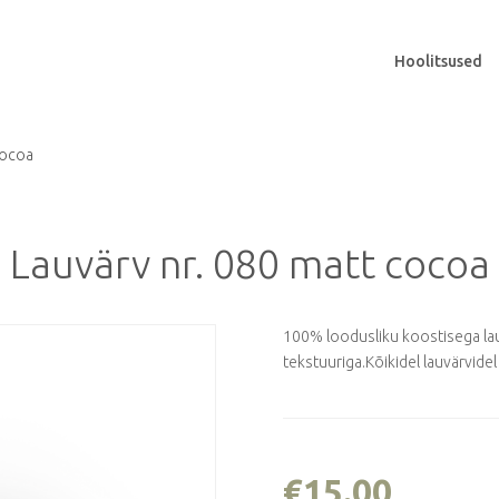
Hoolitsused
cocoa
Lauvärv nr. 080 matt cocoa
100% loodusliku koostisega lau
tekstuuriga.Kõikidel lauvärvid
€
15.00