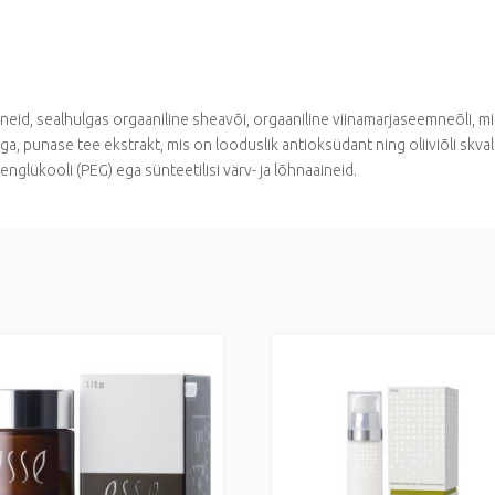
ineid, sealhulgas orgaaniline sheavõi, orgaaniline viinamarjaseemneõli, m
, punase tee ekstrakt, mis on looduslik antioksüdant ning oliiviõli skvala
nglükooli (PEG) ega sünteetilisi värv- ja lõhnaaineid.