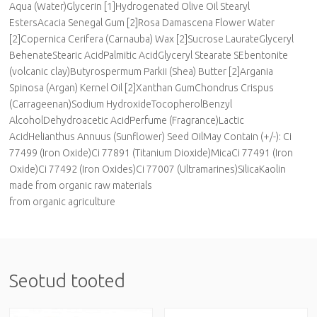
Aqua (Water)Glycerin [1]Hydrogenated Olive Oil Stearyl
EstersAcacia Senegal Gum [2]Rosa Damascena Flower Water
[2]Copernica Cerifera (Carnauba) Wax [2]Sucrose LaurateGlyceryl
BehenateStearic AcidPalmitic AcidGlyceryl Stearate SEbentonite
(volcanic clay)Butyrospermum Parkii (Shea) Butter [2]Argania
Spinosa (Argan) Kernel Oil [2]Xanthan GumChondrus Crispus
(Carrageenan)Sodium HydroxideTocopherolBenzyl
AlcoholDehydroacetic AcidPerfume (Fragrance)Lactic
AcidHelianthus Annuus (Sunflower) Seed OilMay Contain (+/-): Ci
77499 (Iron Oxide)Ci 77891 (Titanium Dioxide)MicaCi 77491 (Iron
Oxide)Ci 77492 (Iron Oxides)Ci 77007 (Ultramarines)SilicaKaolin
made from organic raw materials
from organic agriculture
Seotud tooted