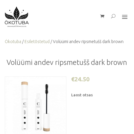
Ökotuba
/
Esiletõstetud
/ Volüümi andev ripsmetušš dark brown
Volüümi andev ripsmetušš dark brown
€
24.50
Laost otsas