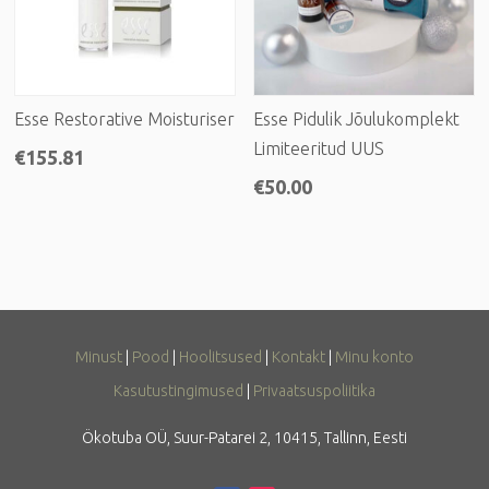
Esse Restorative Moisturiser
Esse Pidulik Jõulukomplekt
Limiteeritud UUS
€
155.81
€
50.00
Minust
|
Pood
|
Hoolitsused
|
Kontakt
|
Minu konto
Kasutustingimused
|
Privaatsuspoliitika
Ökotuba OÜ, Suur-Patarei 2, 10415, Tallinn, Eesti