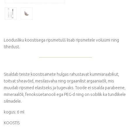
Loodusliku koostisega ripsmetušš lisab ripsmetele volüümi ning
tihedust.
Sisaldab teiste koostisainete hulgas rahustavat kummiaraabikut,
toitvat sheavõid, mesilasvaha ning orgaanilist argaaniaõli, mis
muudab ripsmed elastseks ja tugevaks. Toode ei sisalda parabeene,
mineraalõli, fenoksüetanooli ega PEG-d ning on sobilik ka tundlikele
silmadele.
kogus: 6 ml
KOOSTIS