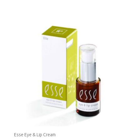
€49.35
kuni
€88.00
Esse Eye & Lip Cream