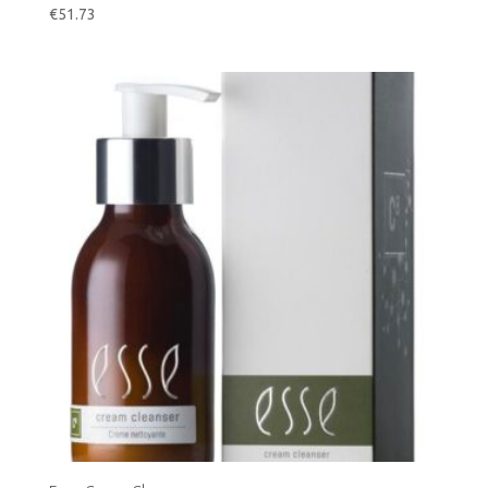
€
51.73