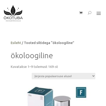
Esileht
/ Tooted siltidega “ökoloogiline”
ökoloogiline
Sorteeritud
Kuvatakse 1–9 tulemust 169-st
populaarsuse
järgi